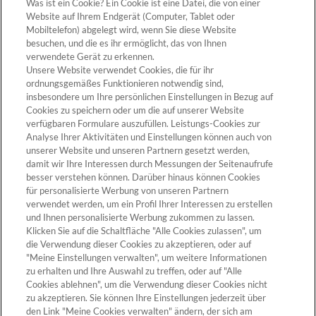
Was ist ein Cookie? Ein Cookie ist eine Datei, die von einer
heute jedoch verlangt die Appellation d’Origine
Website auf Ihrem Endgerät (Computer, Tablet oder
Mobiltelefon) abgelegt wird, wenn Sie diese Website
Contrôlée die Verwendung von nicht pasteurisierter
besuchen, und die es ihr ermöglicht, das von Ihnen
Milch und beschränkt das Produktionsgebiet strikt
verwendete Gerät zu erkennen.
auf das Pays d’Auge in den Departementen Calvados
Unsere Website verwendet Cookies, die für ihr
und Orne, vor allem das Vallée de la Viette und das
ordnungsgemäßes Funktionieren notwendig sind,
insbesondere um Ihre persönlichen Einstellungen in Bezug auf
Vallée de la Vie.
Cookies zu speichern oder um die auf unserer Website
verfügbaren Formulare auszufüllen. Leistungs-Cookies zur
Analyse Ihrer Aktivitäten und Einstellungen können auch von
unserer Website und unseren Partnern gesetzt werden,
Cookie-Einstellungen
damit wir Ihre Interessen durch Messungen der Seitenaufrufe
besser verstehen können. Darüber hinaus können Cookies
für personalisierte Werbung von unseren Partnern
verwendet werden, um ein Profil Ihrer Interessen zu erstellen
und Ihnen personalisierte Werbung zukommen zu lassen.
Klicken Sie auf die Schaltfläche "Alle Cookies zulassen", um
die Verwendung dieser Cookies zu akzeptieren, oder auf
"Meine Einstellungen verwalten", um weitere Informationen
zu erhalten und Ihre Auswahl zu treffen, oder auf "Alle
Cookies ablehnen", um die Verwendung dieser Cookies nicht
Kontakt >
zu akzeptieren. Sie können Ihre Einstellungen jederzeit über
den Link "Meine Cookies verwalten" ändern, der sich am