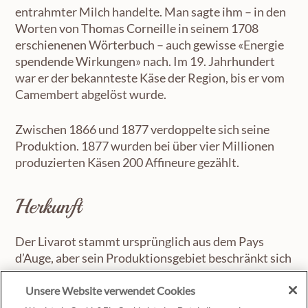
entrahmter Milch handelte. Man sagte ihm – in den
Worten von Thomas Corneille in seinem 1708
erschienenen Wörterbuch – auch gewisse «Energie
spendende Wirkungen» nach. Im 19. Jahrhundert
war er der bekannteste Käse der Region, bis er vom
Camembert abgelöst wurde.
Zwischen 1866 und 1877 verdoppelte sich seine
Produktion. 1877 wurden bei über vier Millionen
produzierten Käsen 200 Affineure gezählt.
Herkunft
Der Livarot stammt ursprünglich aus dem Pays
d’Auge, aber sein Produktionsgebiet beschränkt sich
auf einige Dörfer rund um Livarot, das ihm seinen
Unsere Website verwendet Cookies
Namen gegeben hat. Einst wurde der Käse aus der
Magermilch eines einzigen Bauernhofes hergestellt,