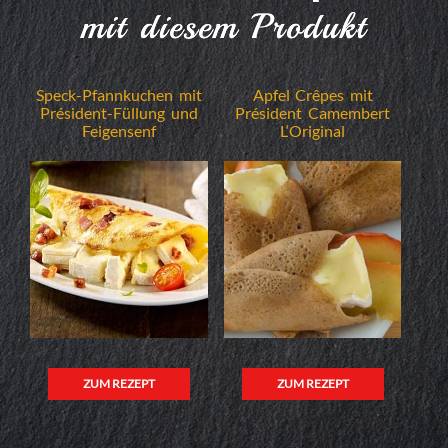
mit diesem Produkt
Speck-Pfannkuchen mit
Apfel Crêpes mit
Président-Füllung und
Président Camembert
Feigensenf
L‘Original
ZUM REZEPT
ZUM REZEPT