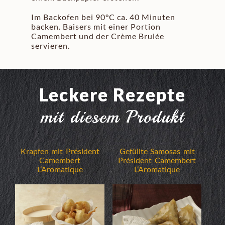
Im Backofen bei 90°C ca. 40 Minuten
backen. Baisers mit einer Portion
Camembert und der Crème Brulée
servieren.
Leckere Rezepte
mit diesem Produkt
Krapfen mit Président
Gefüllte Samosas mit
Camembert
Président Camembert
L’Aromatique
L’Aromatique