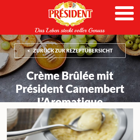
Skip
to
content
ZURÜCK ZUR REZEPTÜBERSICHT
Crème Brûlée mit
Président Camembert
L’Aromatique