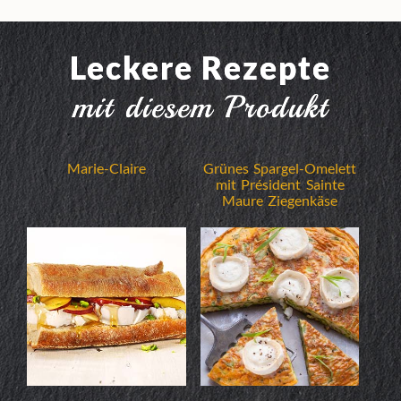
Leckere Rezepte
mit diesem Produkt
Marie-Claire
Grünes Spargel-Omelett
mit Président Sainte
Maure Ziegenkäse