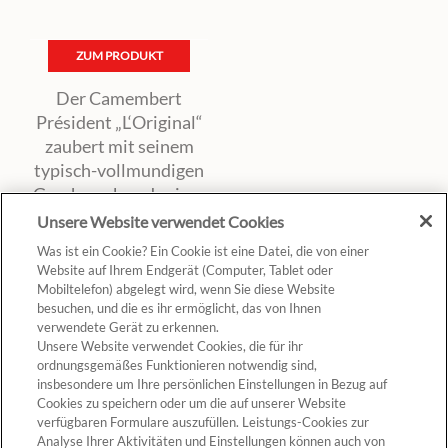
ZUM PRODUKT
Der Camembert
Président „L‘Original“
zaubert mit seinem
typisch-vollmundigen
Geschmack und seiner
cremigen Konsistenz
Unsere Website verwendet Cookies
original französischen
Was ist ein Cookie? Ein Cookie ist eine Datei, die von einer
Camembert-Genuss
Website auf Ihrem Endgerät (Computer, Tablet oder
auf jeden Tisch und
Mobiltelefon) abgelegt wird, wenn Sie diese Website
besuchen, und die es ihr ermöglicht, das von Ihnen
darf auf keiner
verwendete Gerät zu erkennen.
Käseplatte fehlen.
Unsere Website verwendet Cookies, die für ihr
ordnungsgemäßes Funktionieren notwendig sind,
insbesondere um Ihre persönlichen Einstellungen in Bezug auf
Cookies zu speichern oder um die auf unserer Website
verfügbaren Formulare auszufüllen. Leistungs-Cookies zur
Analyse Ihrer Aktivitäten und Einstellungen können auch von