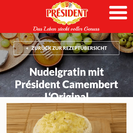
Skip
to
content
ZURÜCK ZUR REZEPTÜBERSICHT
Nudelgratin mit
Président Camembert
L‘Original