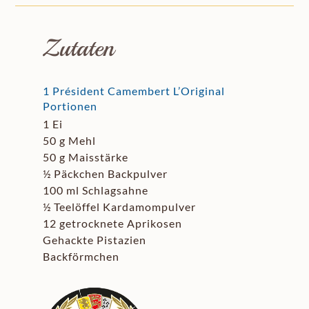
Zutaten
1 Président Camembert L’Original
Portionen
1 Ei
50 g Mehl
50 g Maisstärke
½ Päckchen Backpulver
100 ml Schlagsahne
½ Teelöffel Kardamompulver
12 getrocknete Aprikosen
Gehackte Pistazien
Backförmchen