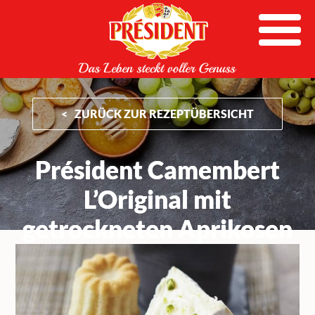
Skip
to
content
ZURÜCK ZUR REZEPTÜBERSICHT
Président Camembert
L’Original mit
getrockneten Aprikosen