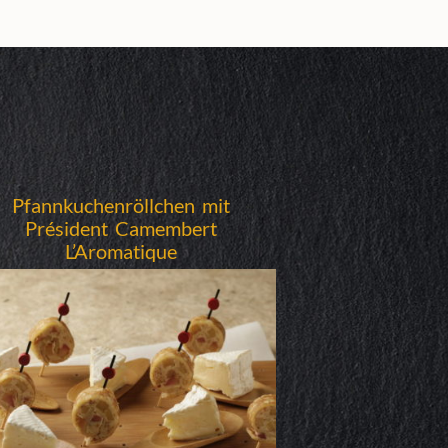
Pfannkuchenröllchen mit
Président Camembert
L’Aromatique