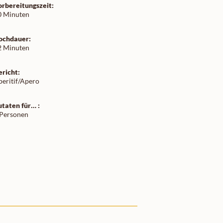
orbereitungszeit:
0 Minuten
ochdauer:
2 Minuten
ericht:
peritif/Apero
utaten für… :
 Personen