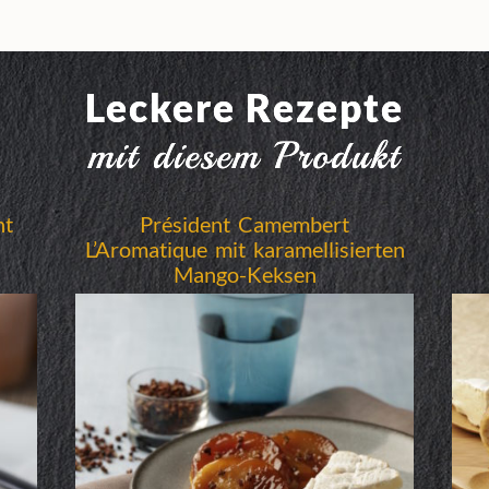
Leckere Rezepte
mit diesem Produkt
nt
Président Camembert
L’Aromatique mit karamellisierten
Mango-Keksen