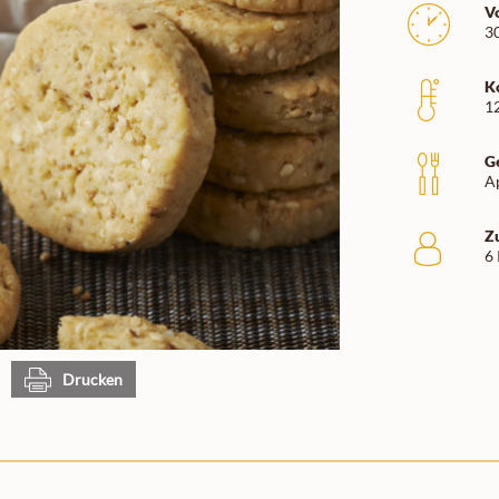
V
3
K
1
G
A
Z
6
Drucken