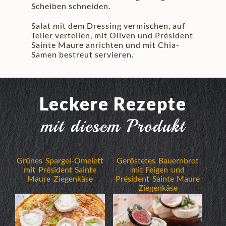
Scheiben schneiden.
Salat mit dem Dressing vermischen, auf
Teller verteilen, mit Oliven und Président
Sainte Maure anrichten und mit Chia-
Samen bestreut servieren.
Leckere Rezepte
mit diesem Produkt
Grünes Spargel-Omelett
Geröstetes Bauernbrot
mit Président Sainte
mit Feigen und
Maure Ziegenkäse
Président Sainte Maure
Ziegenkäse