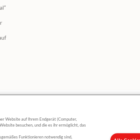
al“
r
auf
einer Website auf Ihrem Endgerät (Computer,
 Website besuchen, und die es ihr ermöglicht, das
gsgemäßes Funktionieren notwendig sind,
ebte Rezepte
Produkte