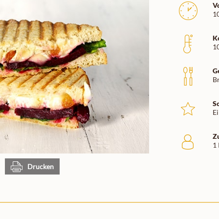
V
1
K
1
G
B
S
E
Z
1
Drucken