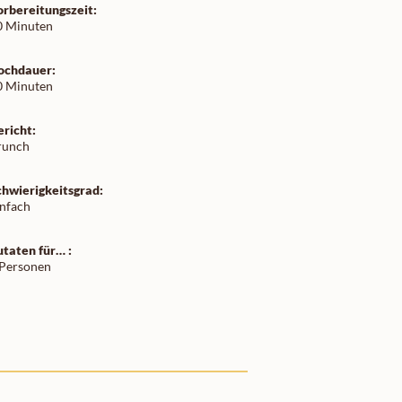
orbereitungszeit:
0 Minuten
ochdauer:
0 Minuten
ericht:
runch
chwierigkeitsgrad:
infach
utaten für… :
 Personen