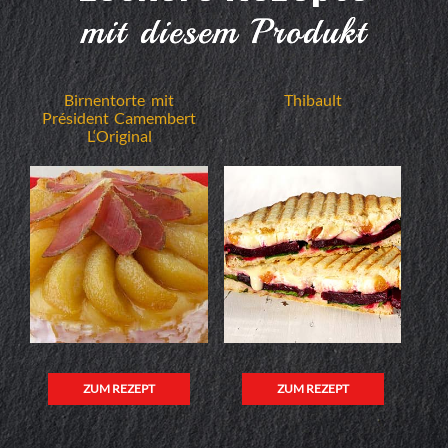
mit diesem Produkt
Birnentorte mit
Thibault
Président Camembert
L‘Original
ZUM REZEPT
ZUM REZEPT