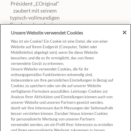
Président „L‘Original“
zaubert mit seinem
typisch-vollmundigen
Geschmack und seiner
cremigen Konsistenz
Unsere Website verwendet Cookies
original französischen
Was ist ein Cookie? Ein Cookie ist eine Datei, die von einer
Camembert-Genuss
Website auf Ihrem Endgerät (Computer, Tablet oder
auf jeden Tisch und
Mobiltelefon) abgelegt wird, wenn Sie diese Website
besuchen, und die es ihr ermöglicht, das von Ihnen
darf auf keiner
verwendete Gerät zu erkennen.
Käseplatte fehlen.
Unsere Website verwendet Cookies, die für ihr
ordnungsgemäßes Funktionieren notwendig sind,
insbesondere um Ihre persönlichen Einstellungen in Bezug auf
Cookies zu speichern oder um die auf unserer Website
verfügbaren Formulare auszufüllen. Leistungs-Cookies zur
Analyse Ihrer Aktivitäten und Einstellungen können auch von
unserer Website und unseren Partnern gesetzt werden,
Cookie-Einstellungen
damit wir Ihre Interessen durch Messungen der Seitenaufrufe
besser verstehen können. Darüber hinaus können Cookies
für personalisierte Werbung von unseren Partnern
verwendet werden, um ein Profil Ihrer Interessen zu erstellen
und Ihnen personalisierte Werbung zukommen zu lassen.