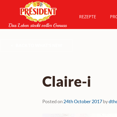
Skip
to
content
REZEPTE
PR
BACK TO WHAT'S NEW
Claire-i
Posted on
24th October 2017
by
dth