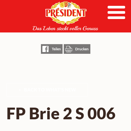
Skip
to
content
Teilen
Drucken
BACK TO WHAT'S NEW
FP Brie 2 S 006