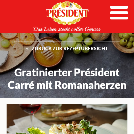
Skip
to
content
ZURÜCK ZUR REZEPTÜBERSICHT
Gratinierter Président
Carré mit Romanaherzen