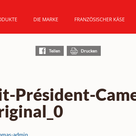
ODUKTE
DIE MARKE
FRANZÖSISCHER KÄSE
Teilen
Drucken
mit-Président-Cam
iginal_0
omas-admin