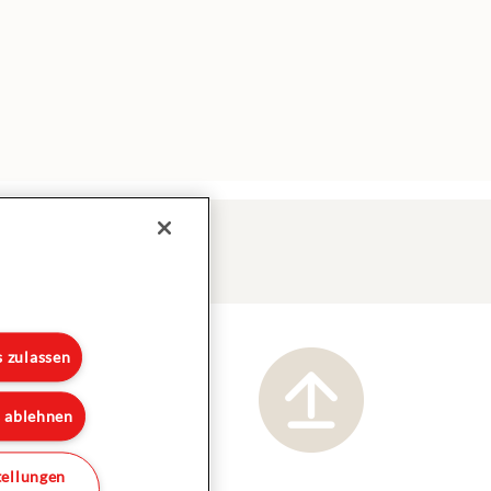
s zulassen
s ablehnen
tellungen