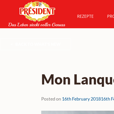
Skip
to
content
REZEPTE
PR
BACK TO WHAT'S NEW
Mon Lanqu
Posted on
16th February 2018
16th F