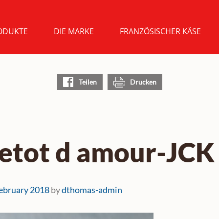
ODUKTE
DIE MARKE
FRANZÖSISCHER KÄSE
Teilen
Drucken
etot d amour-JCK
ebruary 2018
by
dthomas-admin