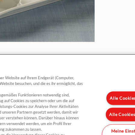
einer Website auf Ihrem Endgerät (Computer,
 Website besuchen, und die es ihr ermöglicht, das
gsgemäßes Funktionieren notwendig sind,
ebte Rezepte
Produkte
Alle Cookie
ug auf Cookies zu speichern oder um die auf
istungs-Cookies zur Analyse Ihrer Aktivitäten
enkäsesandwich mit Président
Camembert L’Aromatique
d unseren Partnern gesetzt werden, damit wir
Alle Cookie
te Maure
Camembert L’Original
sser verstehen können. Darüber hinaus können
tetes Bauernbrot mit Feigen und
ern verwendet werden, um ein Profil Ihrer
Meersalzbutter
ident Sainte Maure Ziegenkäse
bung zukommen zu lassen.
Meine Eins