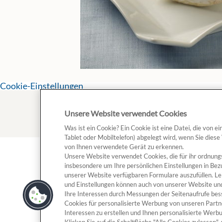
Cookie-Einstellungen
Unsere Website verwendet Cookies
Was ist ein Cookie? Ein Cookie ist eine Datei, die von 
Tablet oder Mobiltelefon) abgelegt wird, wenn Sie diese
von Ihnen verwendete Gerät zu erkennen.
Unsere Website verwendet Cookies, die für ihr ordnun
Mehr
Beli
insbesondere um Ihre persönlichen Einstellungen in Bez
unserer Website verfügbaren Formulare auszufüllen. Le
Impressum und rechtliche Hinweise
Zieg
und Einstellungen können auch von unserer Website un
Sain
AGB
Ihre Interessen durch Messungen der Seitenaufrufe be
Gerös
Cookies für personalisierte Werbung von unseren Partn
Datenschutz
Prés
Interessen zu erstellen und Ihnen personalisierte Wer
Cookie Richtlinie