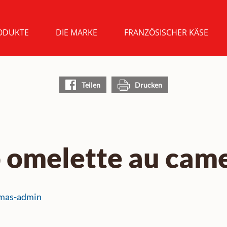
ODUKTE
DIE MARKE
FRANZÖSISCHER KÄSE
Teilen
Drucken
 omelette au cam
mas-admin