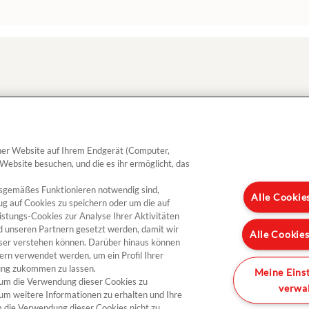
ebte Rezepte
Produkte
einer Website auf Ihrem Endgerät (Computer,
enkäsesandwich mit Président
Camembert L’Aromatique
 Website besuchen, und die es ihr ermöglicht, das
te Maure
Camembert L’Original
tetes Bauernbrot mit Feigen und
gsgemäßes Funktionieren notwendig sind,
Meersalzbutter
Alle Cookie
ident Sainte Maure Ziegenkäse
ug auf Cookies zu speichern oder um die auf
istungs-Cookies zur Analyse Ihrer Aktivitäten
d unseren Partnern gesetzt werden, damit wir
Alle Cookie
sser verstehen können. Darüber hinaus können
ern verwendet werden, um ein Profil Ihrer
bung zukommen zu lassen.
Meine Eins
", um die Verwendung dieser Cookies zu
verwa
 um weitere Informationen zu erhalten und Ihre
se
Sitemap
Unternehmen
© 2017 President. Tous 
um die Verwendung dieser Cookies nicht zu