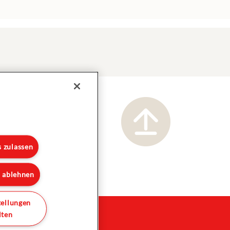
s zulassen
s ablehnen
tellungen
lten
droits réservés.