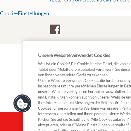
Cookie-Einstellungen
Unsere Website verwendet Cookies
Mehr
Beli
Was ist ein Cookie? Ein Cookie ist eine Datei, die von 
Impressum und rechtliche Hinweise
Zieg
Tablet oder Mobiltelefon) abgelegt wird, wenn Sie diese
Sain
von Ihnen verwendete Gerät zu erkennen.
AGB
Gerös
Unsere Website verwendet Cookies, die für ihr ordnun
Datenschutz
Prés
insbesondere um Ihre persönlichen Einstellungen in Bez
Cookie Richtlinie
unserer Website verfügbaren Formulare auszufüllen. Le
Sitemap
und Einstellungen können auch von unserer Website un
Ihre Interessen durch Messungen der Seitenaufrufe be
Unternehmen
Cookies für personalisierte Werbung von unseren Partn
Interessen zu erstellen und Ihnen personalisierte Wer
Klicken Sie auf die Schaltfläche "Alle Cookies zulassen
akzeptieren, oder auf "Meine Einstellungen verwalten",
Datenschutz
Impressum und rechtliche Hinwei
Auswahl zu treffen, oder auf "Alle Cookies ablehnen", 