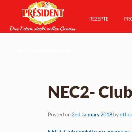
Skip
to
content
REZEPTE
PR
BACK TO WHAT'S NEW
NEC2- Club
Posted on
2nd January 2018
by
dtho
NEC2- Club omelette au camembert